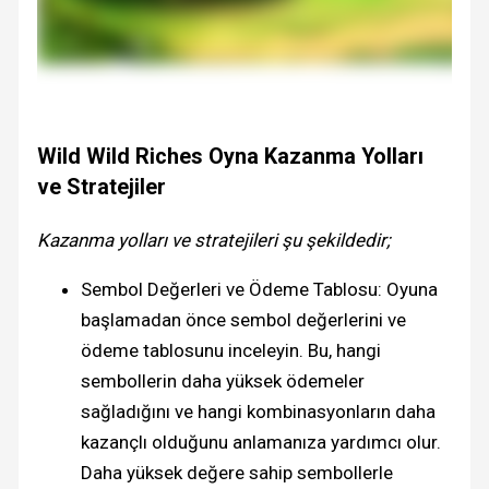
Wild Wild Riches Oyna Kazanma Yolları
ve Stratejiler
Kazanma yolları ve stratejileri şu şekildedir;
Sembol Değerleri ve Ödeme Tablosu: Oyuna
başlamadan önce sembol değerlerini ve
ödeme tablosunu inceleyin. Bu, hangi
sembollerin daha yüksek ödemeler
sağladığını ve hangi kombinasyonların daha
kazançlı olduğunu anlamanıza yardımcı olur.
Daha yüksek değere sahip sembollerle