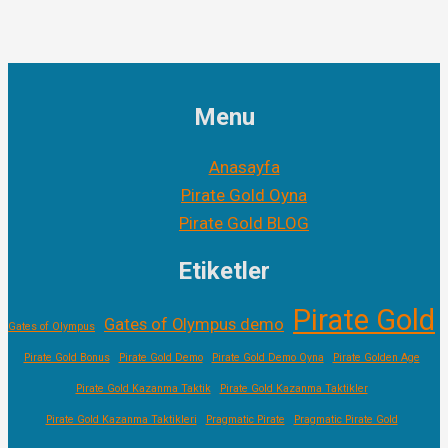
Menu
Anasayfa
Pirate Gold Oyna
Pirate Gold BLOG
Etiketler
Pirate Gold
Gates of Olympus demo
Gates of Olympus
Pirate Gold Bonus
Pirate Gold Demo
Pirate Gold Demo Oyna
Pirate Golden Age
Pirate Gold Kazanma Taktik
Pirate Gold Kazanma Taktikler
Pirate Gold Kazanma Taktikleri
Pragmatic Pirate
Pragmatic Pirate Gold