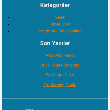
Kategoriler
Genel
Pirate Gold
Pragmatic Slot Oyunları
Son Yazılar
Wild Wild Pearls
Brick House Bonanza
Egt Sugar Duke
Egt Burning Goals