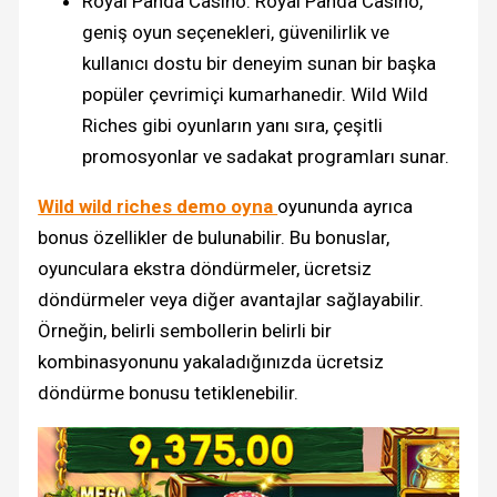
Royal Panda Casino: Royal Panda Casino,
geniş oyun seçenekleri, güvenilirlik ve
kullanıcı dostu bir deneyim sunan bir başka
popüler çevrimiçi kumarhanedir. Wild Wild
Riches gibi oyunların yanı sıra, çeşitli
promosyonlar ve sadakat programları sunar.
Wild wild riches demo oyna
oyununda ayrıca
bonus özellikler de bulunabilir. Bu bonuslar,
oyunculara ekstra döndürmeler, ücretsiz
döndürmeler veya diğer avantajlar sağlayabilir.
Örneğin, belirli sembollerin belirli bir
kombinasyonunu yakaladığınızda ücretsiz
döndürme bonusu tetiklenebilir.