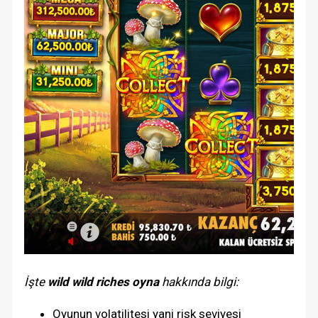
İşte
wild wild riches oyna
hakkında bilgi:
Oyunun volatilitesi yani risk seviyesi