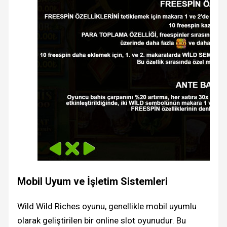
Mobil Uyum ve İşletim Sistemleri
Wild Wild Riches oyunu, genellikle mobil uyumlu
olarak geliştirilen bir online slot oyunudur. Bu