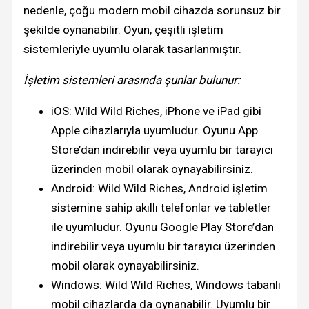
nedenle, çoğu modern mobil cihazda sorunsuz bir
şekilde oynanabilir. Oyun, çeşitli işletim
sistemleriyle uyumlu olarak tasarlanmıştır.
İşletim sistemleri arasında şunlar bulunur:
iOS: Wild Wild Riches, iPhone ve iPad gibi
Apple cihazlarıyla uyumludur. Oyunu App
Store’dan indirebilir veya uyumlu bir tarayıcı
üzerinden mobil olarak oynayabilirsiniz.
Android: Wild Wild Riches, Android işletim
sistemine sahip akıllı telefonlar ve tabletler
ile uyumludur. Oyunu Google Play Store’dan
indirebilir veya uyumlu bir tarayıcı üzerinden
mobil olarak oynayabilirsiniz.
Windows: Wild Wild Riches, Windows tabanlı
mobil cihazlarda da oynanabilir. Uyumlu bir