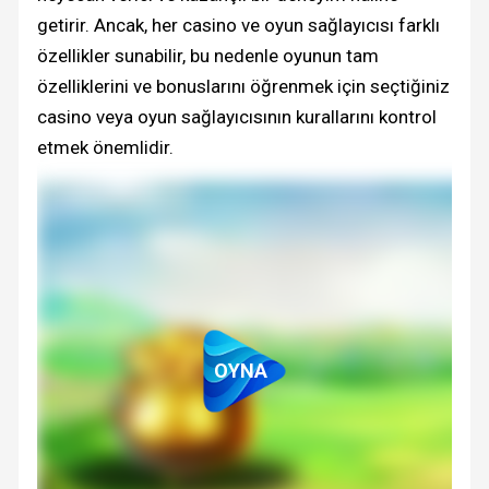
getirir. Ancak, her casino ve oyun sağlayıcısı farklı
özellikler sunabilir, bu nedenle oyunun tam
özelliklerini ve bonuslarını öğrenmek için seçtiğiniz
casino veya oyun sağlayıcısının kurallarını kontrol
etmek önemlidir.
OYNA