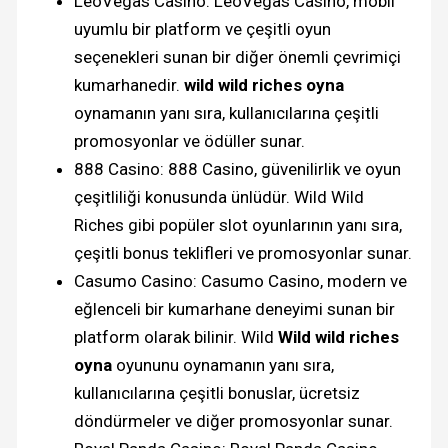
LeoVegas Casino: LeoVegas Casino, mobil
uyumlu bir platform ve çeşitli oyun
seçenekleri sunan bir diğer önemli çevrimiçi
kumarhanedir.
wild wild riches oyna
oynamanın yanı sıra, kullanıcılarına çeşitli
promosyonlar ve ödüller sunar.
888 Casino: 888 Casino, güvenilirlik ve oyun
çeşitliliği konusunda ünlüdür. Wild Wild
Riches gibi popüler slot oyunlarının yanı sıra,
çeşitli bonus teklifleri ve promosyonlar sunar.
Casumo Casino: Casumo Casino, modern ve
eğlenceli bir kumarhane deneyimi sunan bir
platform olarak bilinir. Wild
Wild wild riches
oyna
oyununu oynamanın yanı sıra,
kullanıcılarına çeşitli bonuslar, ücretsiz
döndürmeler ve diğer promosyonlar sunar.