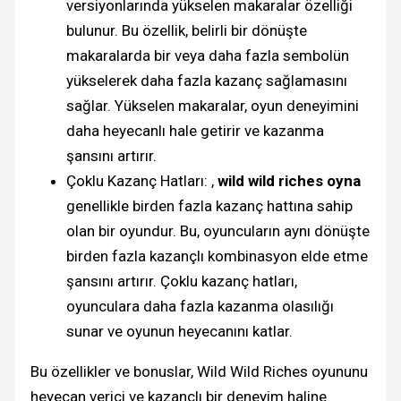
versiyonlarında yükselen makaralar özelliği
bulunur. Bu özellik, belirli bir dönüşte
makaralarda bir veya daha fazla sembolün
yükselerek daha fazla kazanç sağlamasını
sağlar. Yükselen makaralar, oyun deneyimini
daha heyecanlı hale getirir ve kazanma
şansını artırır.
Çoklu Kazanç Hatları: ,
wild wild riches oyna
genellikle birden fazla kazanç hattına sahip
olan bir oyundur. Bu, oyuncuların aynı dönüşte
birden fazla kazançlı kombinasyon elde etme
şansını artırır. Çoklu kazanç hatları,
oyunculara daha fazla kazanma olasılığı
sunar ve oyunun heyecanını katlar.
Bu özellikler ve bonuslar, Wild Wild Riches oyununu
heyecan verici ve kazançlı bir deneyim haline