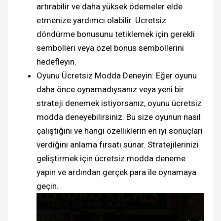
artırabilir ve daha yüksek ödemeler elde
etmenize yardımcı olabilir. Ücretsiz
döndürme bonusunu tetiklemek için gerekli
sembolleri veya özel bonus sembollerini
hedefleyin.
Oyunu Ücretsiz Modda Deneyin: Eğer oyunu
daha önce oynamadıysanız veya yeni bir
strateji denemek istiyorsanız, oyunu ücretsiz
modda deneyebilirsiniz. Bu size oyunun nasıl
çalıştığını ve hangi özelliklerin en iyi sonuçları
verdiğini anlama fırsatı sunar. Stratejilerinizi
geliştirmek için ücretsiz modda deneme
yapın ve ardından gerçek para ile oynamaya
geçin.