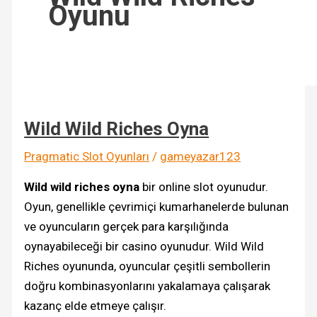
Oyunu
Wild Wild Riches Oyna
Pragmatic Slot Oyunları
/
gameyazar123
Wild wild riches oyna
bir online slot oyunudur.
Oyun, genellikle çevrimiçi kumarhanelerde bulunan
ve oyuncuların gerçek para karşılığında
oynayabileceği bir casino oyunudur. Wild Wild
Riches oyununda, oyuncular çeşitli sembollerin
doğru kombinasyonlarını yakalamaya çalışarak
kazanç elde etmeye çalışır.