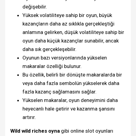
değişebilir.
Yüksek volatiliteye sahip bir oyun, büyük
kazançların daha az sıklıkla gerçekleştiği
anlamına gelirken, düşük volatiliteye sahip bir
oyun daha küçük kazançlar sunabilir, ancak
daha sık gerçekleşebilir.
Oyunun bazı versiyonlarında yükselen
makaralar özelliği bulunur.
Bu özellik, belirli bir dönüşte makaralarda bir
veya daha fazla sembolün yükselerek daha
fazla kazanç sağlamasını sağlar.
Yükselen makaralar, oyun deneyimini daha
heyecanlı hale getirir ve kazanma şansını
artırır.
Wild wild riches oyna
gibi online slot oyunları