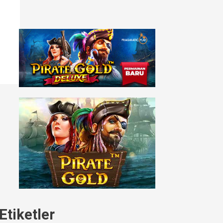
Etiketler