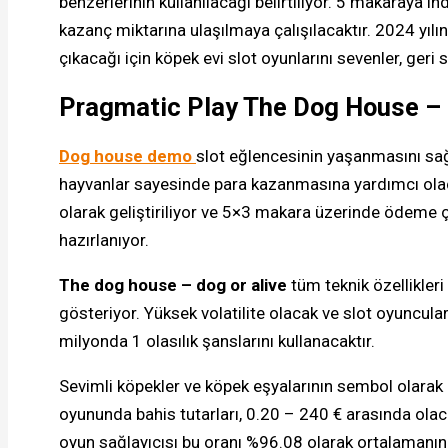
benzerlerinin kullanılacağı belirtiliyor. 5 makaraya
kazanç miktarına ulaşılmaya çalışılacaktır. 2024 yılı
çıkacağı için köpek evi slot oyunlarını sevenler, geri
Pragmatic Play The Dog House – 
Dog house demo
slot eğlencesinin yaşanmasını sağ
hayvanlar sayesinde para kazanmasına yardımcı ola
olarak geliştiriliyor ve 5×3 makara üzerinde ödeme ç
hazırlanıyor.
The dog house – dog or alive
tüm teknik özellikleri
gösteriyor. Yüksek volatilite olacak ve slot oyuncu
milyonda 1 olasılık şanslarını kullanacaktır.
Sevimli köpekler ve köpek eşyalarının sembol olarak k
oyununda bahis tutarları, 0.20 – 240 € arasında olac
oyun sağlayıcısı bu oranı %96.08 olarak ortalamanın 