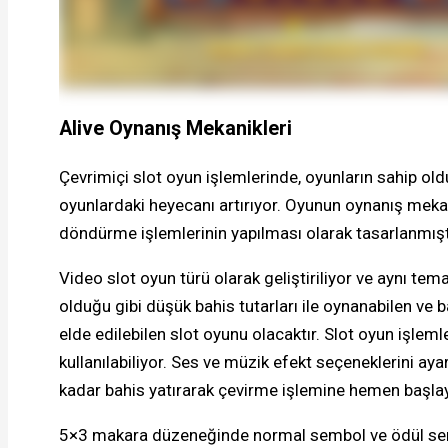
Alive Oynanış Mekanikleri
Çevrimiçi slot oyun işlemlerinde, oyunların sahip ol
oyunlardaki heyecanı artırıyor. Oyunun oynanış meka
döndürme işlemlerinin yapılması olarak tasarlanmışt
Video slot oyun türü olarak geliştiriliyor ve aynı t
olduğu gibi düşük bahis tutarları ile oynanabilen ve 
elde edilebilen slot oyunu olacaktır. Slot oyun işleml
kullanılabiliyor. Ses ve müzik efekt seçeneklerini ay
kadar bahis yatırarak çevirme işlemine hemen başlay
5×3 makara düzeneğinde normal sembol ve ödül sem