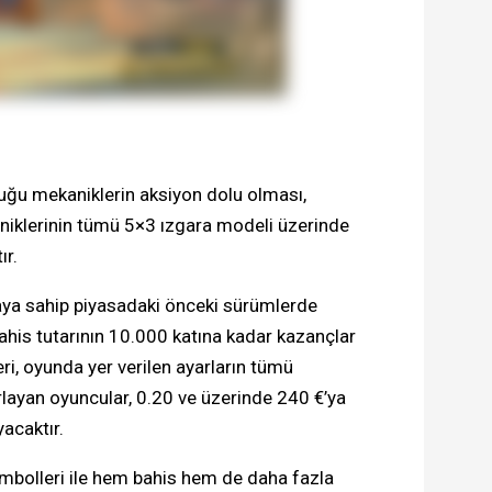
duğu mekaniklerin aksiyon dolu olması,
niklerinin tümü 5×3 ızgara modeli üzerinde
ır.
emaya sahip piyasadaki önceki sürümlerde
bahis tutarının 10.000 katına kadar kazançlar
eri, oyunda yer verilen ayarların tümü
arlayan oyuncular, 0.20 ve üzerinde 240 €’ya
acaktır.
bolleri ile hem bahis hem de daha fazla