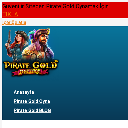
Güvenilir Siteden Pirate Gold Oynamak İçin
TIKLA
İçeriğe atla
Anasayfa
Pirate Gold Oyna
Pirate Gold BLOG