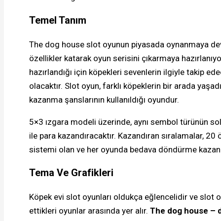
Temel Tanım
The dog house slot oyunun piyasada oynanmaya dev
özellikler katarak oyun serisini çıkarmaya hazırlanıyo
hazırlandığı için köpekleri sevenlerin ilgiyle takip 
olacaktır. Slot oyun, farklı köpeklerin bir arada yaşa
kazanma şanslarının kullanıldığı oyundur.
5×3 ızgara modeli üzerinde, aynı sembol türünün so
ile para kazandıracaktır. Kazandıran sıralamalar, 20 
sistemi olan ve her oyunda bedava döndürme kazanıl
Tema Ve Grafikleri
Köpek evi slot oyunları oldukça eğlencelidir ve slot
ettikleri oyunlar arasında yer alır.
The dog house – d