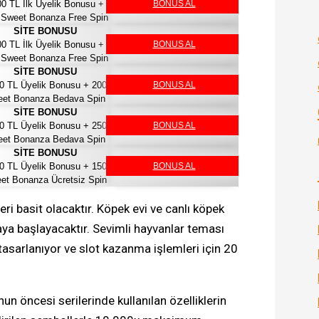
0 TL İlk Üyelik Bonusu +
BONUS AL
 Sweet Bonanza Free Spin
SİTE BONUSU
0 TL İlk Üyelik Bonusu +
BONUS AL
 Sweet Bonanza Free Spin
SİTE BONUSU
0 TL Üyelik Bonusu + 200
BONUS AL
et Bonanza Bedava Spin
SİTE BONUSU
0 TL Üyelik Bonusu + 250
BONUS AL
et Bonanza Bedava Spin
SİTE BONUSU
0 TL Üyelik Bonusu + 150
BONUS AL
et Bonanza Ücretsiz Spin
leri basit olacaktır. Köpek evi ve canlı köpek
maya başlayacaktır. Sevimli hayvanlar teması
asarlanıyor ve slot kazanma işlemleri için 20
nun öncesi serilerinde kullanılan özelliklerin