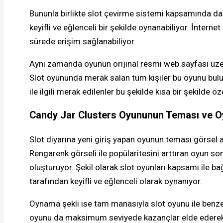
Bununla birlikte slot çevirme sistemi kapsamında d
keyifli ve eğlenceli bir şekilde oynanabiliyor. İnter
sürede erişim sağlanabiliyor.
Aynı zamanda oyunun orijinal resmi web sayfası üzer
Slot oyununda merak salan tüm kişiler bu oyunu bul
ile ilgili merak edilenler bu şekilde kısa bir şekilde öz
Candy Jar Clusters Oyununun Teması ve O
Slot diyarına yeni giriş yapan oyunun teması görsel 
Rengarenk görseli ile popülaritesini arttıran oyun son
oluşturuyor. Şekil olarak slot oyunları kapsamı ile b
tarafından keyifli ve eğlenceli olarak oynanıyor.
Oynama şekli ise tam manasıyla slot oyunu ile benze
oyunu da maksimum seviyede kazançlar elde ederek 