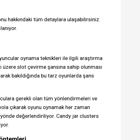
u hakkındaki tüm detaylara ulaşabilirsiniz.
anıyor.
ncular oynama teknikleri ile ilgili araştırma
diği üzere slot çevirme şansına sahip olunması
larak bakıldığında bu tarz oyunlarda şans
ulara gerekli olan tüm yönlendirmeleri ve
en yola çıkarak oyunu oynamak her zaman
yönde değerlendiriliyor. Candy jar clusters
iyor.
öntemleri