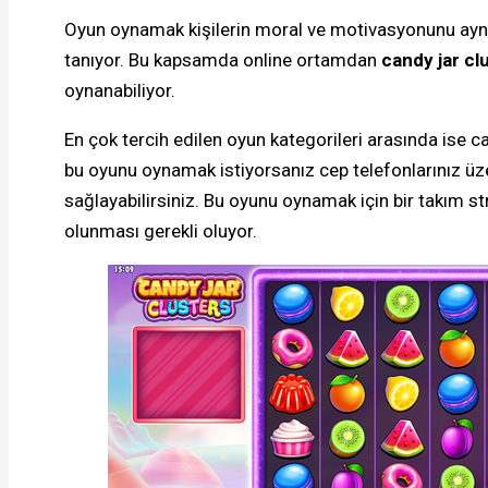
Oyun oynamak kişilerin moral ve motivasyonunu aynı 
tanıyor. Bu kapsamda online ortamdan
candy jar c
oynanabiliyor.
En çok tercih edilen oyun kategorileri arasında ise c
bu oyunu oynamak istiyorsanız cep telefonlarınız üz
sağlayabilirsiniz. Bu oyunu oynamak için bir takım s
olunması gerekli oluyor.