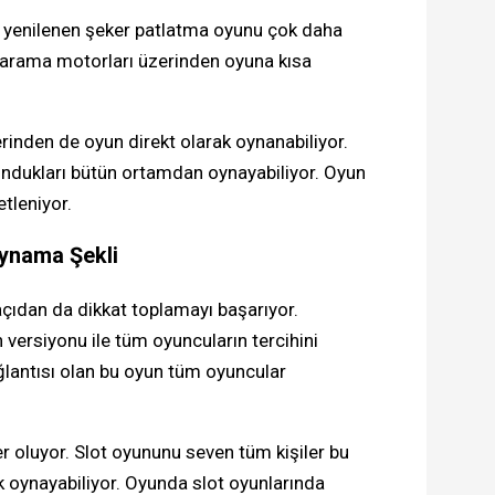
a yenilenen şeker patlatma oyunu çok daha
net arama motorları üzerinden oyuna kısa
inden de oyun direkt olarak oynanabiliyor.
undukları bütün ortamdan oynayabiliyor. Oyun
etleniyor.
ynama Şekli
açıdan da dikkat toplamayı başarıyor.
 versiyonu ile tüm oyuncuların tercihini
ağlantısı olan bu oyun tüm oyuncular
r oluyor. Slot oyununu seven tüm kişiler bu
oynayabiliyor. Oyunda slot oyunlarında