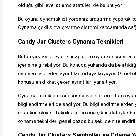
olduğu gibi level atlama statüleri de bulunuyor.
Bu oyunu oynamak istiyorsanız araştırma yaparak kon
Oynama şekli slow çevirme sistemi kapsamında sağl
Candy Jar Clusters Oynama Teknikleri
Bütün yaştan bireylere hitap eden oyun konusunda oyu
içerisine girebiliyor. Bu konuda yukarıda da belirtil
en önem arz eden ayrıntıları ortaya koyuyor. Genel o
konusu en dikkat çeken ayrıntıları yansıtıyor.
Oynama teknikleri konusunda ise platform tüm oyunc
bilgilendirmeleri de sağlıyor. Bu bilgilendirmelerd
mümkün oluyor. Teknik açıdan öne çıkan detaylar bu 
oynama teknikleri genel bazda bu şekilde nitelendiril
Candy Jar Clusters Semboller ve Ödeme Y