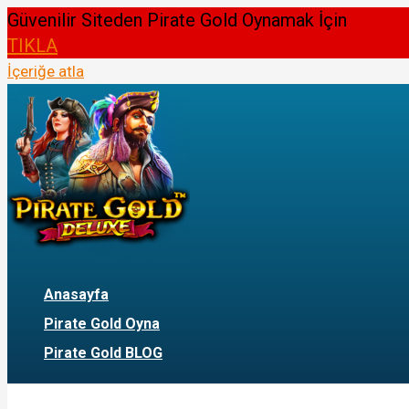
Güvenilir Siteden Pirate Gold Oynamak İçin
TIKLA
İçeriğe atla
Anasayfa
Pirate Gold Oyna
Pirate Gold BLOG