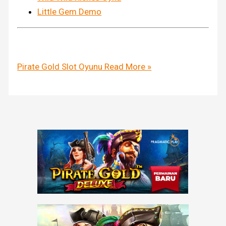
Little Gem Demo
Pirate Gold Slot Oyunu
Read More »