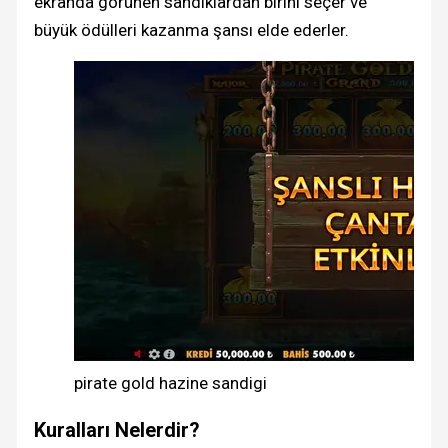
ekranda görünen sandıklardan birini seçer ve
büyük ödülleri kazanma şansı elde ederler.
pirate gold hazine sandigi
Kuralları Nelerdir?