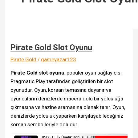
Pirate Gold Slot Oyunu
Pirate Gold
/
gameyazar123
Pirate Gold slot oyunu
, popüler oyun sağlayıcısı
Pragmatic Play tarafından geliştirilen bir slot
oyunudur. Oyun, korsan temasına dayanır ve
oyuncuların denizlerde macera dolu bir yolculuğa
çıkmasına ve hazine aramasına olanak tanır. Oyun,
denizlerde yolculuk yaparken karşılaşabileceğiniz
korsan sembolleriyle doludur.
8500 TL İlk Üyelik Bonusu + 300