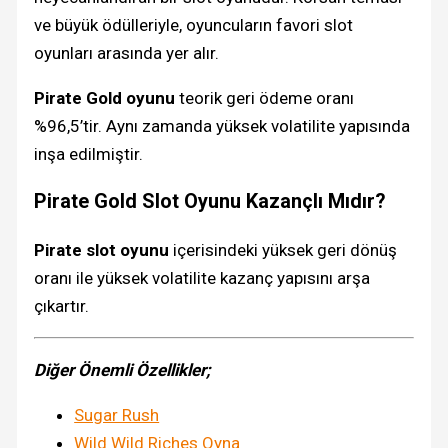
ve büyük ödülleriyle, oyuncuların favori slot
oyunları arasında yer alır.
Pirate Gold oyunu
teorik geri ödeme oranı
%96,5’tir. Aynı zamanda yüksek volatilite yapısında
inşa edilmiştir.
Pirate Gold Slot Oyunu Kazançlı Mıdır?
Pirate slot oyunu
içerisindeki yüksek geri dönüş
oranı ile yüksek volatilite kazanç yapısını arşa
çıkartır.
Diğer Önemli Özellikler;
Sugar Rush
Wild Wild Riches Oyna