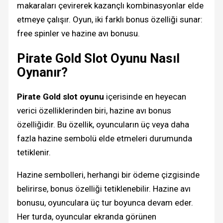
makaraları çevirerek kazançlı kombinasyonlar elde
etmeye çalışır. Oyun, iki farklı bonus özelliği sunar:
free spinler ve hazine avı bonusu.
Pirate Gold Slot Oyunu Nasıl
Oynanır?
Pirate Gold slot oyunu
içerisinde en heyecan
verici özelliklerinden biri, hazine avı bonus
özelliğidir. Bu özellik, oyuncuların üç veya daha
fazla hazine sembolü elde etmeleri durumunda
tetiklenir.
Hazine sembolleri, herhangi bir ödeme çizgisinde
belirirse, bonus özelliği tetiklenebilir. Hazine avı
bonusu, oyunculara üç tur boyunca devam eder.
Her turda, oyuncular ekranda görünen