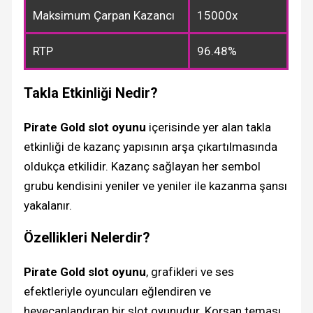
Maksimum Çarpan Kazancı
15000x
RTP
96.48%
Takla Etkinliği Nedir?
Pirate Gold slot oyunu
içerisinde yer alan takla
etkinliği de kazanç yapısının arşa çıkartılmasında
oldukça etkilidir. Kazanç sağlayan her sembol
grubu kendisini yeniler ve yeniler ile kazanma şansı
yakalanır.
Özellikleri Nelerdir?
Pirate Gold slot oyunu
, grafikleri ve ses
efektleriyle oyuncuları eğlendiren ve
heyecanlandıran bir slot oyunudur. Korsan teması