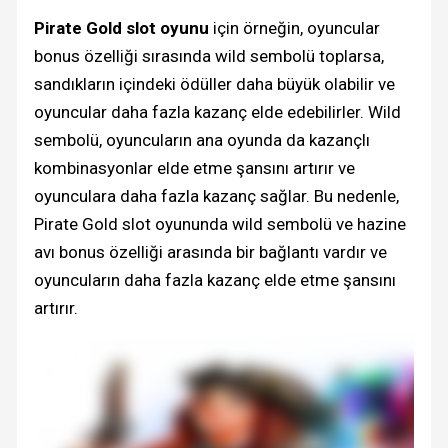
Pirate Gold slot oyunu
için örneğin, oyuncular
bonus özelliği sırasında wild sembolü toplarsa,
sandıkların içindeki ödüller daha büyük olabilir ve
oyuncular daha fazla kazanç elde edebilirler. Wild
sembolü, oyuncuların ana oyunda da kazançlı
kombinasyonlar elde etme şansını artırır ve
oyunculara daha fazla kazanç sağlar. Bu nedenle,
Pirate Gold slot oyununda wild sembolü ve hazine
avı bonus özelliği arasında bir bağlantı vardır ve
oyuncuların daha fazla kazanç elde etme şansını
artırır.