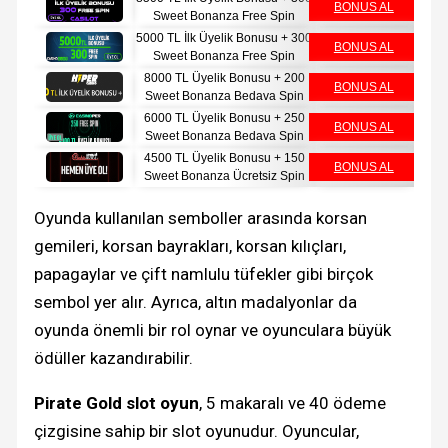
BONUS AL
Sweet Bonanza Free Spin
5000 TL İlk Üyelik Bonusu + 300
BONUS AL
Sweet Bonanza Free Spin
8000 TL Üyelik Bonusu + 200
BONUS AL
Sweet Bonanza Bedava Spin
6000 TL Üyelik Bonusu + 250
BONUS AL
Sweet Bonanza Bedava Spin
4500 TL Üyelik Bonusu + 150
BONUS AL
Sweet Bonanza Ücretsiz Spin
Oyunda kullanılan semboller arasında korsan
gemileri, korsan bayrakları, korsan kılıçları,
papagaylar ve çift namlulu tüfekler gibi birçok
sembol yer alır. Ayrıca, altın madalyonlar da
oyunda önemli bir rol oynar ve oyunculara büyük
ödüller kazandırabilir.
Pirate Gold slot oyun
, 5 makaralı ve 40 ödeme
çizgisine sahip bir slot oyunudur. Oyuncular,