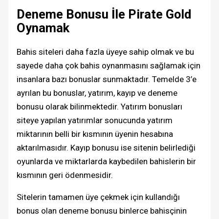
Deneme Bonusu İle Pirate Gold
Oynamak
Bahis siteleri daha fazla üyeye sahip olmak ve bu
sayede daha çok bahis oynanmasını sağlamak için
insanlara bazı bonuslar sunmaktadır. Temelde 3’e
ayrılan bu bonuslar, yatırım, kayıp ve deneme
bonusu olarak bilinmektedir. Yatırım bonusları
siteye yapılan yatırımlar sonucunda yatırım
miktarının belli bir kısmının üyenin hesabına
aktarılmasıdır. Kayıp bonusu ise sitenin belirlediği
oyunlarda ve miktarlarda kaybedilen bahislerin bir
kısmının geri ödenmesidir.
Sitelerin tamamen üye çekmek için kullandığı
bonus olan deneme bonusu binlerce bahisçinin