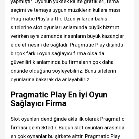
yapmıştır. Oyunun yüksek kalite grafikleri, tema
seçimi ve temaya uygun müziklerin kullanılması
Pragmatic Play’a aittir. Uzun yıllardır bahis
sitelerine slot oyunları anlamında büyük hizmet
verirken aynı zamanda insanların büyük kazançlar
elde etmesini de sağladı. Pragmatic Play dışında
birçok farklı oyun sağlayıcı firma olsa da
güvenilirlik anlamında bu firmaların çok daha
önünde olduğunu söyleyebiliriz. Bunu sitelerin
oyunlarına bakarak da anlayabiliriz.
Pragmatic Play En İyi Oyun
Sağlayıcı Firma
Slot oyunları dendiğinde akla ilk olarak Pragmatic
firması gelmektedir. Bugün slot oyunları arasında
en çok oynanlar bu şirkete aittir. Pragmatic Play