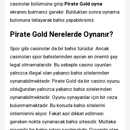
casinolar bölümüne girip
Pirate Gold oyna
ekranını bulmanız gerekir. Bulduktan sonra oynama
butonuna tıklayarak bahis yapabilirsiniz.
Pirate Gold Nerelerde Oynanır?
Spor gibi casinolar da bir bahis türüdür. Ancak
casinoları spor bahislerinden ayıran en önemli şey
legal olmamalarıdır. Bu sebeple casino oyunları
yalnızca illegal olan yabancı bahis sitelerinden
oynanabilmektedir. Pirate Gold da bir casino oyunu
olduğundan yalnızca yabancı bahis sitelerinden
oynanabilmektedir. Oyunu oynayanlar için bir ceza
bulunmamaktadır. Bu konuda bahis sitelerini
önlemlerini alıyor. Fakat asıl dikkat edilmesi
gereken nokta oynanacak bahis sitesidir. Mutlaka
güvenilir bir bahis sitesi seçilmelidir. Güvenilir olan