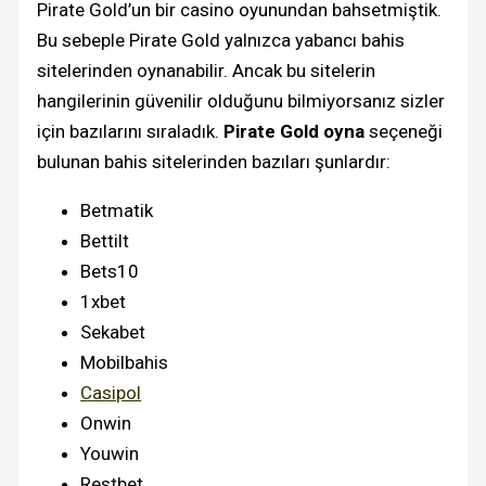
Pirate Gold’un bir casino oyunundan bahsetmiştik.
Bu sebeple Pirate Gold yalnızca yabancı bahis
sitelerinden oynanabilir. Ancak bu sitelerin
hangilerinin güvenilir olduğunu bilmiyorsanız sizler
için bazılarını sıraladık.
Pirate Gold oyna
seçeneği
bulunan bahis sitelerinden bazıları şunlardır:
Betmatik
Bettilt
Bets10
1xbet
Sekabet
Mobilbahis
Casipol
Onwin
Youwin
Restbet