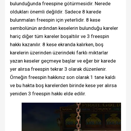
bulunduğunda freespine götürmesidir. Nerede
oldukları önemli değildir. Sadece 8 karede
bulunmaları freespin için yeterlidir. 8 kese
sembolünün ardından keselerin bulunduğu kareler
hariç diğer tüm kareler boşaltılır ve 3 freespin
hakkı kazanılır. 8 kese ekranda kalırken, boş
karelerin üzerinden üzerindeki farklı miktarlar
yazan keseler geçmeye başlar ve eğer bir karede
yer alırsa freespin tekrar 3 olarak düzenlenir.
Örneğin freespin hakkınız son olarak 1 tane kaldı
ve bu hakta boş karelerden birinde kese yer alırsa
yeniden 3 freespin hakkı elde edilir.