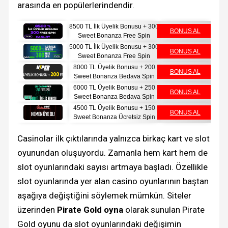
arasında en popülerlerindendir.
8500 TL İlk Üyelik Bonusu + 300
BONUS AL
Sweet Bonanza Free Spin
5000 TL İlk Üyelik Bonusu + 300
BONUS AL
Sweet Bonanza Free Spin
8000 TL Üyelik Bonusu + 200
BONUS AL
Sweet Bonanza Bedava Spin
6000 TL Üyelik Bonusu + 250
BONUS AL
Sweet Bonanza Bedava Spin
4500 TL Üyelik Bonusu + 150
BONUS AL
Sweet Bonanza Ücretsiz Spin
Casinolar ilk çıktılarında yalnızca birkaç kart ve slot
oyunundan oluşuyordu. Zamanla hem kart hem de
slot oyunlarındaki sayısı artmaya başladı. Özellikle
slot oyunlarında yer alan casino oyunlarının baştan
aşağıya değiştiğini söylemek mümkün. Siteler
üzerinden
Pirate Gold oyna
olarak sunulan Pirate
Gold oyunu da slot oyunlarındaki değişimin