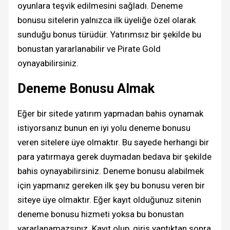
oyunlara teşvik edilmesini sağladı. Deneme
bonusu sitelerin yalnızca ilk üyeliğe özel olarak
sunduğu bonus türüdür. Yatırımsız bir şekilde bu
bonustan yararlanabilir ve Pirate Gold
oynayabilirsiniz.
Deneme Bonusu Almak
Eğer bir sitede yatırım yapmadan bahis oynamak
istiyorsanız bunun en iyi yolu deneme bonusu
veren sitelere üye olmaktır. Bu sayede herhangi bir
para yatırmaya gerek duymadan bedava bir şekilde
bahis oynayabilirsiniz. Deneme bonusu alabilmek
için yapmanız gereken ilk şey bu bonusu veren bir
siteye üye olmaktır. Eğer kayıt olduğunuz sitenin
deneme bonusu hizmeti yoksa bu bonustan
yararlanamazsınız. Kayıt olup, giriş yaptıktan sonra