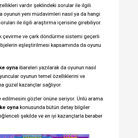
kleri vardır şeklindeki sorular ile ilgili
 oyunun yeni müdavimleri nasıl ya da hangi
uları ile ilgili araştırma içerisine girebiliyor.
rk çevirme ve çark döndürme sistemi geçerli
objelerin eşleştirilmesi kapsamında da oyunu
uke oyna
ibareleri yazılarak da oyunun nasıl
 Oyuncular oyunun temel özelliklerini ve
a güzel kazançlar sağlıyor.
e edilmesini gözler önüne seriyor. Ünlü arama
uke oyna
konusunda bütün detay bilgiler
eğlenceli şekilde ve en iyi kazançlarla beraber