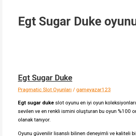
Egt Sugar Duke oyun
Egt Sugar Duke
Pragmatic Slot Oyunları
/
gameyazar123
Egt sugar duke
slot oyunu en iyi oyun koleksiyonlar
sevilen ve en renkli ismini oluşturan bu oyun %100 
olanak tanıyor.
Oyunu güvenilir lisanslı bilinen deneyimli ve kalitel