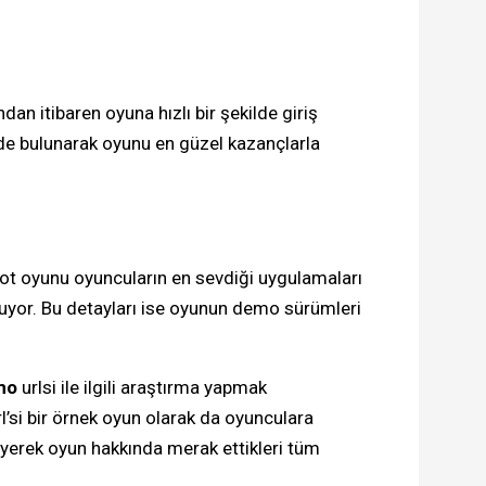
dan itibaren oyuna hızlı bir şekilde giriş
de bulunarak oyunu en güzel kazançlarla
lot oyunu oyuncuların en sevdiği uygulamaları
nuyor. Bu detayları ise oyunun demo sürümleri
emo
urlsi ile ilgili araştırma yapmak
’si bir örnek oyun olarak da oyunculara
leyerek oyun hakkında merak ettikleri tüm