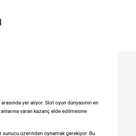
u
ı arasında yer alıyor. Slot oyun dünyasının en
oranlarına varan kazanç elde edilmesine
i bir sunucu üzerinden oynamak gerekiyor. Bu