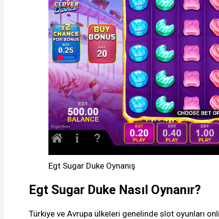
Egt Sugar Duke Oynanış
Egt Sugar Duke Nasıl Oynanır?
Türkiye ve Avrupa ülkeleri genelinde slot oyunları on