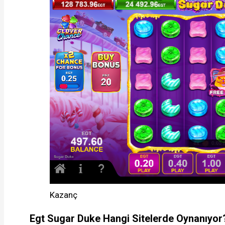
Kazanç
Egt Sugar Duke Hangi Sitelerde Oynanıyor