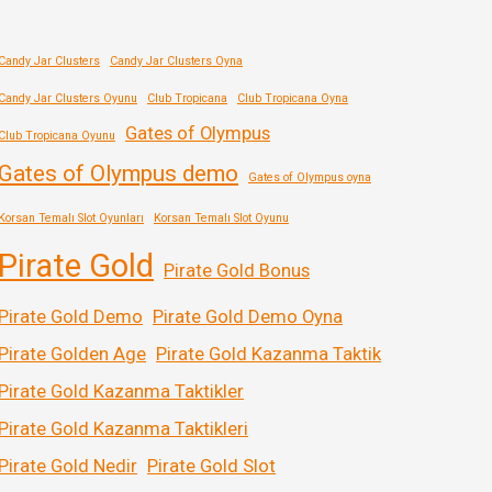
Candy Jar Clusters
Candy Jar Clusters Oyna
Candy Jar Clusters Oyunu
Club Tropicana
Club Tropicana Oyna
Gates of Olympus
Club Tropicana Oyunu
Gates of Olympus demo
Gates of Olympus oyna
Korsan Temalı Slot Oyunları
Korsan Temalı Slot Oyunu
Pirate Gold
Pirate Gold Bonus
Pirate Gold Demo
Pirate Gold Demo Oyna
Pirate Golden Age
Pirate Gold Kazanma Taktik
Pirate Gold Kazanma Taktikler
Pirate Gold Kazanma Taktikleri
Pirate Gold Nedir
Pirate Gold Slot