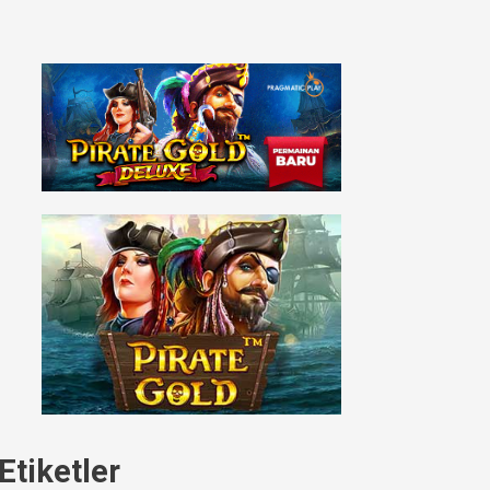
Etiketler