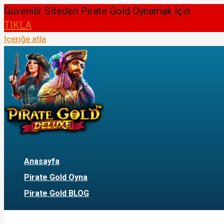
Güvenilir Siteden Pirate Gold Oynamak İçin
TIKLA
İçeriğe atla
Anasayfa
Pirate Gold Oyna
Pirate Gold BLOG