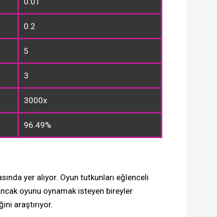
0.01
0.2
5
3
3000x
96.49%
ında yer alıyor. Oyun tutkunları eğlenceli
Ancak oyunu oynamak isteyen bireyler
ni araştırıyor.