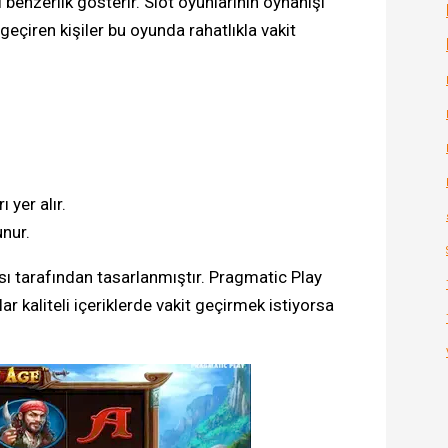
ı benzerlik gösterir. Slot oyunlarının oynanışı
geçiren kişiler bu oyunda rahatlıkla vakit
yer alır.
unur.
ı tarafından tasarlanmıştır. Pragmatic Play
ar kaliteli içeriklerde vakit geçirmek istiyorsa