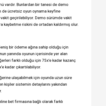
mü vardır. Bunlardan bir tanesi de demo
m de ücretsiz oyun oynama keyfine
akit geçirilebiliyor. Demo sürümde vakit
ra kaybetme riskini de ortadan kaldırmış olur.
Geniş bir ödeme ağına sahip olduğu için
Bunun yanında oyunun içerisinde yer alan
erleri farklı olduğu için 75x’e kadar kazanç
’e kadar çıkartılabiliyor.
rine ulaşabilmek için oyunda uzun süre
n kişiler sistemin detaylarını yakından
r.
ne bet firmasına bağlı olarak farklı