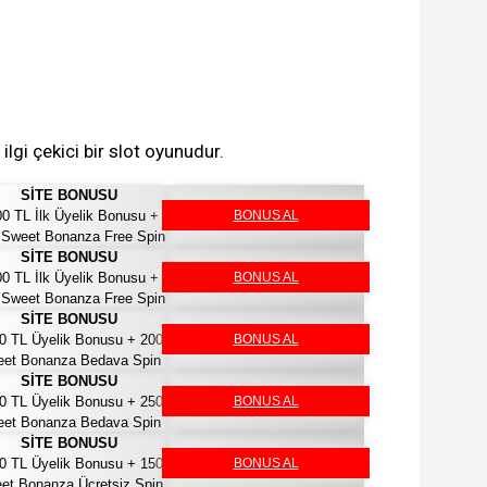
lgi çekici bir slot oyunudur.
SİTE BONUSU
0 TL İlk Üyelik Bonusu +
BONUS AL
 Sweet Bonanza Free Spin
SİTE BONUSU
0 TL İlk Üyelik Bonusu +
BONUS AL
 Sweet Bonanza Free Spin
SİTE BONUSU
0 TL Üyelik Bonusu + 200
BONUS AL
et Bonanza Bedava Spin
SİTE BONUSU
0 TL Üyelik Bonusu + 250
BONUS AL
et Bonanza Bedava Spin
SİTE BONUSU
0 TL Üyelik Bonusu + 150
BONUS AL
et Bonanza Ücretsiz Spin