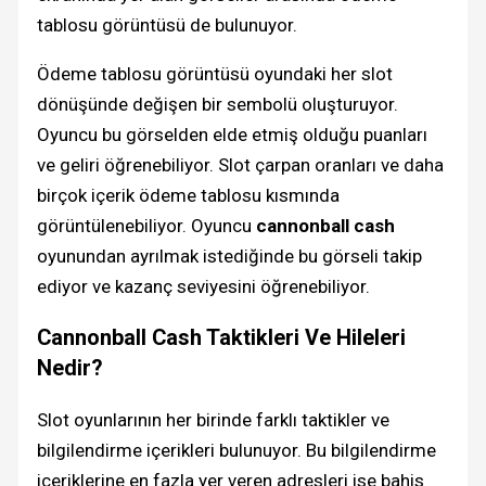
tablosu görüntüsü de bulunuyor.
Ödeme tablosu görüntüsü oyundaki her slot
dönüşünde değişen bir sembolü oluşturuyor.
Oyuncu bu görselden elde etmiş olduğu puanları
ve geliri öğrenebiliyor. Slot çarpan oranları ve daha
birçok içerik ödeme tablosu kısmında
görüntülenebiliyor. Oyuncu
cannonball cash
oyunundan ayrılmak istediğinde bu görseli takip
ediyor ve kazanç seviyesini öğrenebiliyor.
Cannonball Cash Taktikleri Ve Hileleri
Nedir?
Slot oyunlarının her birinde farklı taktikler ve
bilgilendirme içerikleri bulunuyor. Bu bilgilendirme
içeriklerine en fazla yer veren adresleri ise bahis