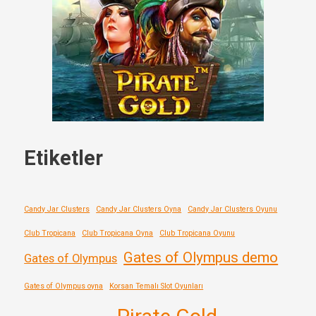
Etiketler
Candy Jar Clusters
Candy Jar Clusters Oyna
Candy Jar Clusters Oyunu
Club Tropicana
Club Tropicana Oyna
Club Tropicana Oyunu
Gates of Olympus demo
Gates of Olympus
Gates of Olympus oyna
Korsan Temalı Slot Oyunları