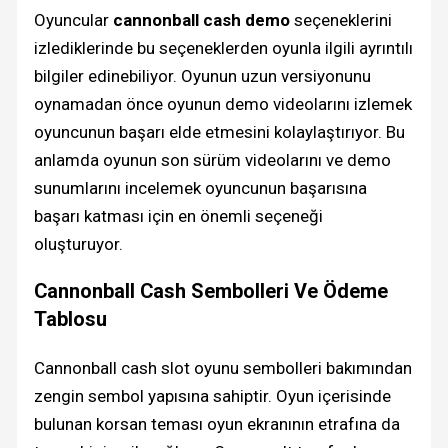
Oyuncular
cannonball cash demo
seçeneklerini
izlediklerinde bu seçeneklerden oyunla ilgili ayrıntılı
bilgiler edinebiliyor. Oyunun uzun versiyonunu
oynamadan önce oyunun demo videolarını izlemek
oyuncunun başarı elde etmesini kolaylaştırıyor. Bu
anlamda oyunun son sürüm videolarını ve demo
sunumlarını incelemek oyuncunun başarısına
başarı katması için en önemli seçeneği
oluşturuyor.
Cannonball Cash Sembolleri Ve Ödeme
Tablosu
Cannonball cash slot oyunu sembolleri bakımından
zengin sembol yapısına sahiptir. Oyun içerisinde
bulunan korsan teması oyun ekranının etrafına da