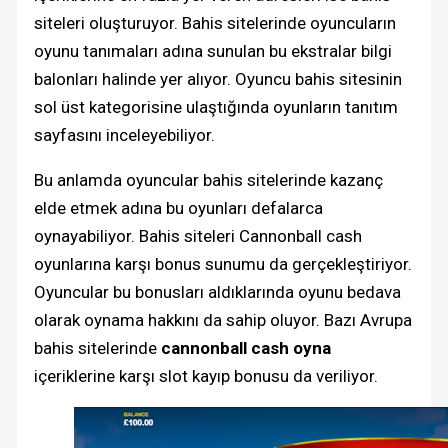
siteleri oluşturuyor. Bahis sitelerinde oyuncuların
oyunu tanımaları adına sunulan bu ekstralar bilgi
balonları halinde yer alıyor. Oyuncu bahis sitesinin
sol üst kategorisine ulaştığında oyunların tanıtım
sayfasını inceleyebiliyor.
Bu anlamda oyuncular bahis sitelerinde kazanç
elde etmek adına bu oyunları defalarca
oynayabiliyor. Bahis siteleri Cannonball cash
oyunlarına karşı bonus sunumu da gerçekleştiriyor.
Oyuncular bu bonusları aldıklarında oyunu bedava
olarak oynama hakkını da sahip oluyor. Bazı Avrupa
bahis sitelerinde
cannonball cash oyna
içeriklerine karşı slot kayıp bonusu da veriliyor.