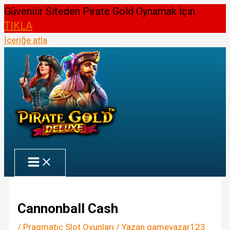
Güvenilir Siteden Pirate Gold Oynamak İçin
TIKLA
İçeriğe atla
Cannonball Cash
/
Pragmatic Slot Oyunları
/ Yazan
gameyazar123